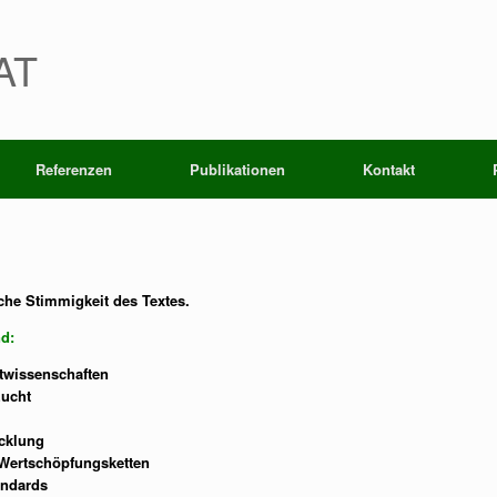
AT
Referenzen
Publikationen
Kontakt
sche Stimmigkeit des Textes.
d:
twissenschaften
zucht
cklung
, Wertschöpfungsketten
andards