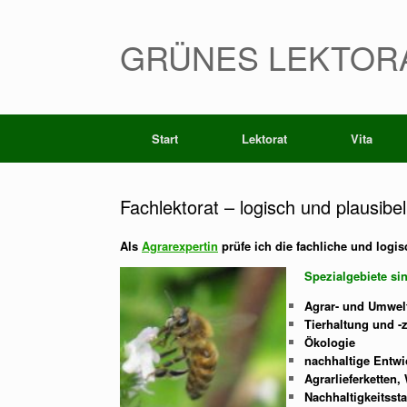
GRÜNES LEKTOR
Start
Lektorat
Vita
Fachlektorat – logisch und plausibel
Als
Agrarexpertin
prüfe ich die fachliche und logi
Spezialgebiete sin
Agrar- und Umwel
Tierhaltung und -
Ökologie
nachhaltige Entwi
Agrarlieferketten
Nachhaltigkeits
s
t