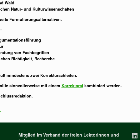
nd Wald
chen Natur- und Kulturwissenschaften
eite Formulierungsalternativen.
:
rgumentationsführung
ur
endung von Fachbegriffen
ichen Richtigkeit, Recherche
äuft mindestens zwei Korrekturschleifen.
sollte sinnvollerweise mit einem
Korrektorat
kombiniert werden.
Schlussredaktion.
.
Li
Mitglied im Verband der freien Lektorinnen und